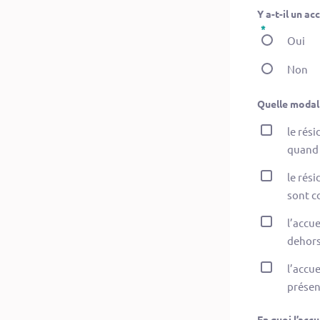
Y a-t-il un a
Oui
Non
Quelle modali
le rés
quand 
le rés
sont c
l’accue
dehors
l’accue
présenc
En quoi l’accu