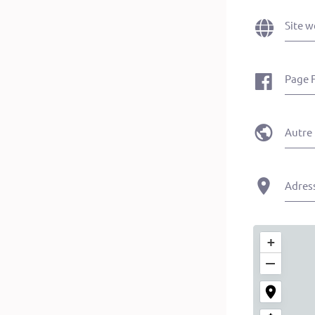
Site w
Page 
Autre 
Adres
+
−