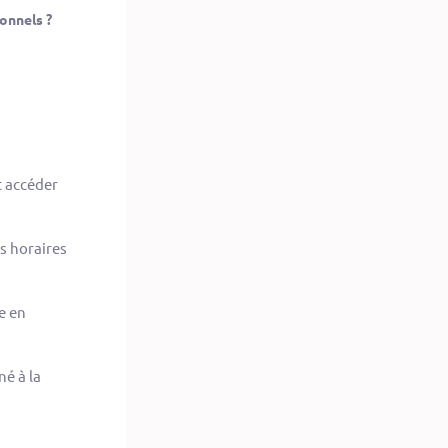
ionnels ?
t accéder
s horaires
e en
né à la