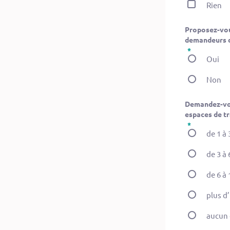
Rien
Proposez-vous
demandeurs d
Oui
Non
Demandez-vous
espaces de tr
de 1 à 
de 3 à 
de 6 à 
plus d
aucun