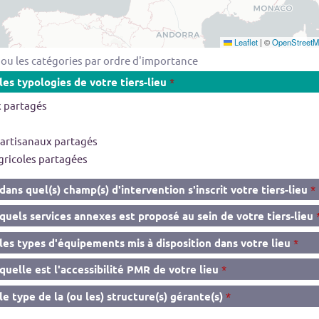
Leaflet
|
©
OpenStreetM
 ou les catégories par ordre d'importance
les typologies de votre tiers-lieu
 partagés
 artisanaux partagés
gricoles partagées
dans quel(s) champ(s) d'intervention s'inscrit votre tiers-lieu
quels services annexes est proposé au sein de votre tiers-lieu
les types d'équipements mis à disposition dans votre lieu
quelle est l'accessibilité PMR de votre lieu
le type de la (ou les) structure(s) gérante(s)