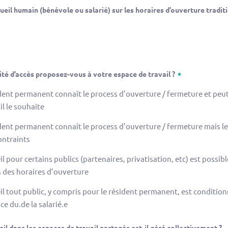
ccueil humain (bénévole ou salarié) sur les horaires d’ouverture tradit
té d’accès proposez-vous à votre espace de travail ?
ident permanent connaît le process d’ouverture / fermeture et peu
il le souhaite
ident permanent connaît le process d’ouverture / fermeture mais le
ontraints
il pour certains publics (partenaires, privatisation, etc) est possibl
 des horaires d’ouverture
il tout public, y compris pour le résident permanent, est condition
e du.de la salarié.e
eil dans les espaces de travail partagés est-il géré collectivement ?