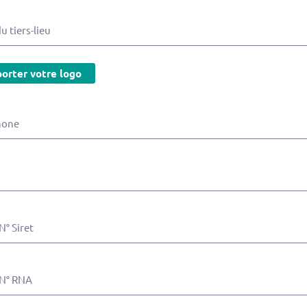
 tiers-lieu
orter votre logo
hone
N° Siret
 N° RNA