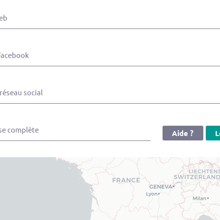
eb
Facebook
réseau social
se complète
Aide ?
L