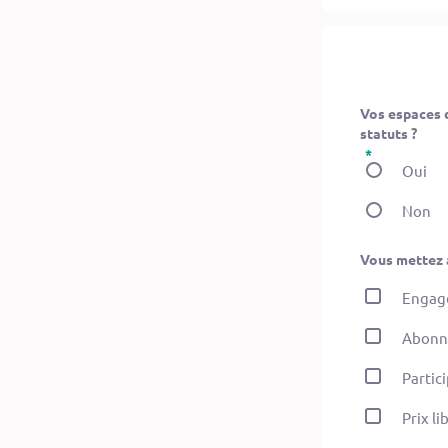
Vos espaces d
statuts ?
Oui
Non
Engage
Abonn
Partici
Prix li