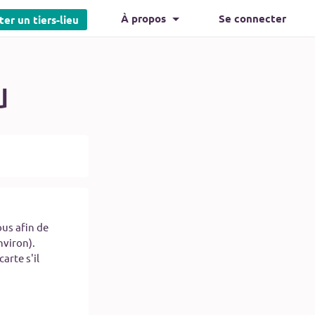
À propos
Se connecter
ter un tiers-lieu
u
us afin de
viron).