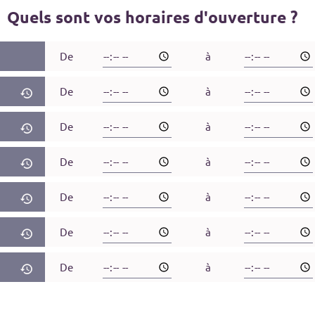
Quels sont vos horaires d'ouverture ?
De
à
De
à
De
à
De
à
De
à
De
à
De
à